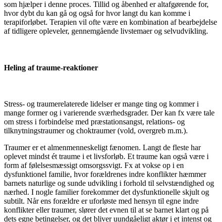
som hjælper i denne proces. Tillid og åbenhed er altafgørende for,
hvor dybt du kan gå og også for hvor langt du kan komme i
terapiforløbet. Terapien vil ofte være en kombination af bearbejdelse
af tidligere opleveler, gennemgående livstemaer og selvudvikling.
Heling af traume-reaktioner
Stress- og traumerelaterede lidelser er mange ting og kommer i
mange former og i varierende sværhedsgrader. Der kan fx være tale
om stress i forbindelse med præstationsangst, relations- og
tilknytningstraumer og choktraumer (vold, overgreb m.m.).
Traumer er et almenmenneskeligt fænomen. Langt de fleste har
oplevet mindst ét traume i et livsforløb. Et traume kan også være i
form af følelsesmæssigt omsorgssvigt. Fx at vokse op i en
dysfunktionel familie, hvor forældrenes indre konflikter hæmmer
barnets naturlige og sunde udvikling i forhold til selvstændighed og
nærhed. I nogle familier forekommer det dysfunktionelle skjult og
subtilt. Når ens forældre er uforløste med hensyn til egne indre
konflikter eller traumer, slører det evnen til at se barnet klart og på
dets egne betingelser, og det bliver uundgåeligt aktør i et intenst og