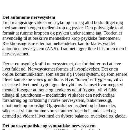
Det autonome nervesystem
I mit mangeårige virke som psykolog har jeg altid beskæftiget mig
med sammenhængen mellem krop og psyke. Den polyvagale teori
formår at rumme kroppen og psyken under samme tag. Teorien er
anvendelig til at beskrive menneskets krop-psykiske fænomener.
Reaktionsmønstre efter traumehændelser kan forklares via det
autonome nervesystem (ANS). Traumet ligger ikke i historien men i
nervesystemet.
Der er en usynlig kraft i nervesystemet, der forhindrer os i at leve
livet fuldt ud. Nervesystemet formes af livsoplevelser. Det er en
ordløs kommunikation, som sætter sig i vores system, og som senere
i livet kan skabe vores grundtone. Hvis “tonen” er frygtsom, vil vi
eksistere i livet med frygt liggende dybt i os. Uanset hvor meget vi
mentalt forsøger at træne og tænke os ud af frygten, vil vi falde
tilbage til grundtonen – medmindre vi skaber den nødvendige
forandring og forløsning i vores nervesystem, tankemæssigt,
emotionelt og kropsligt. Og genskaber tryghed og balance der,
således at vi kan rumme vores traumer fra et helt andet sted og
dermed gå videre i livet med en dybere balance, overskud og glæde.
Det parasympatiske og sympatiske nervesystem