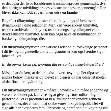
er det også der hvor forældrenes transitionsproces gennemgås, dvs.
den hurtigste udviklingsproces voksne mennesker gennemgår. Der
bliver ikke kun født et barn, men også en familie.
Begrebet tilknytningsmønster eller tilknytningsstil beskriver
dynamikken i dine relationer. Man kan være sikkert tilknyttet,
usikker ambivalent tilknyttet, usikker ængsteligt tilknyttet eller
desorganiseret tilknyttet. Man kan også have en kombination af
forskellige tilknytningsstile.
Dit tilknytningsmønster kan variere i relation til forskellige personer
i dit liv, og dit generelle tilknytningsmønster kan også ændre sig i
løbet af livet.
Er du opmærksom på, hvordan din personlige tilknytningsstil er?
Måske har du lært, at det er bedst at være usynlig eller tilpasse dig
andres behov, måske er du blevet en pleaser og har udslettet meget
af det fine, der også er dig.
Dit tilknytningsmønster er – måske ubevidst – din måde at danne og
være i relationer på, kan vise sig at give dig store udfordringer i dit
parforhold. Vi er produkter af bl.a. traumer der vandrer gennem
generationer, det er med til at skabe vores tilknytningsstil. Det vil
sige alle har hver deres familiehistorie og heraf er din tilknytningsstil