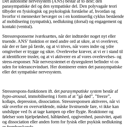
Det autonome nervesystem (ANS) består af to dele; den
parasympatiske del og den sympatiske del. Den polyvagale teori
tilbyder en fysiologisk og psykologisk forståelse af, hvordan og
hvorfor vi mennesker bevæger os i en kontinuerlig cyklus bestående
af mobilisering (sympatisk), nedlukning (dorsal) og engagement og
kontakt (ventral).
Stressresponserne iværksættes, når der indtræder noget nyt eller
truende. ANS’ funktion er med andre ord at sikre, at vi overlever,
når der er fare på færde, og at vi trives, når vores indre og ydre
omgivelser er trygge og sikre. Overlevelse kræver, at vi er i stand til
at identificere trusler, og at vi aktiverer en af vores overlevelses- og
stress-responser. Når nervesystemet er dysreguleret befinder vi os
uden for tolerancevinduet. Her dominerer enten det parasympatiske
eller det sympatiske nervesystem.
Stressrespons-funktionen ift. det
parasympatiske system
består af
hypo-arousal
, immobilisering i form af at ”gå død”, ”freeze”,
kollaps, depression, dissociation. Stressresponsen aktiveres, når vi
står overfor en overvældende, måske livstruende fare, vi ikke kan
undslippe ved fx at tage kampen op eller flygte. Reaktioner og
følelser som hjælpeløshed, håbløshed, opgivenhed, passivitet, apati
og dissociation eller anden form for fysisk eller psykisk nedlukning
er fremherskende.