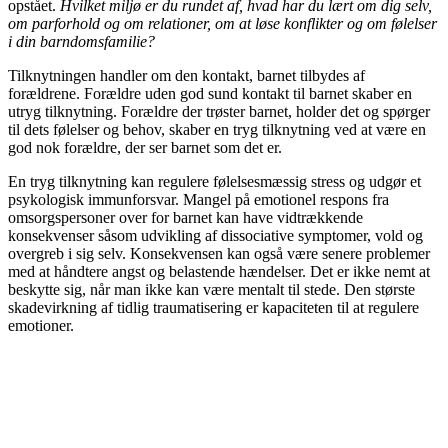
opstået.
Hvilket miljø er du rundet af, hvad har du lært om dig selv,
om parforhold og om relationer, om at løse konflikter og om følelser
i din barndomsfamilie?
Tilknytningen handler om den kontakt, barnet tilbydes af
forældrene. Forældre uden god sund kontakt til barnet skaber en
utryg tilknytning. Forældre der trøster barnet, holder det og spørger
til dets følelser og behov, skaber en tryg tilknytning ved at være en
god nok forældre, der ser barnet som det er.
En tryg tilknytning kan regulere følelsesmæssig stress og udgør et
psykologisk immunforsvar. Mangel på emotionel respons fra
omsorgspersoner over for barnet kan have vidtrækkende
konsekvenser såsom udvikling af dissociative symptomer, vold og
overgreb i sig selv. Konsekvensen kan også være senere problemer
med at håndtere angst og belastende hændelser. Det er ikke nemt at
beskytte sig, når man ikke kan være mentalt til stede. Den største
skadevirkning af tidlig traumatisering er kapaciteten til at regulere
emotioner.