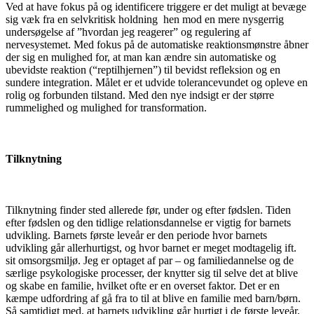
Ved at have fokus på og identificere triggere er det muligt at bevæge
sig væk fra en selvkritisk holdning hen mod en mere nysgerrig
undersøgelse af ”hvordan jeg reagerer” og regulering af
nervesystemet. Med fokus på de automatiske reaktionsmønstre åbner
der sig en mulighed for, at man kan ændre sin automatiske og
ubevidste reaktion (“reptilhjernen”) til bevidst refleksion og en
sundere integration. Målet er et udvide tolerancevundet og opleve en
rolig og forbunden tilstand. Med den nye indsigt er der større
rummelighed og mulighed for transformation.
Tilknytning
Tilknytning finder sted allerede før, under og efter fødslen. Tiden
efter fødslen og den tidlige relationsdannelse er vigtig for barnets
udvikling. Barnets første leveår er den periode hvor barnets
udvikling går allerhurtigst, og hvor barnet er meget modtagelig ift.
sit omsorgsmiljø. Jeg er optaget af par – og familiedannelse og de
særlige psykologiske processer, der knytter sig til selve det at blive
og skabe en familie, hvilket ofte er en overset faktor. Det er en
kæmpe udfordring af gå fra to til at blive en familie med barn/børn.
Så samtidigt med, at barnets udvikling går hurtigt i de første leveår,