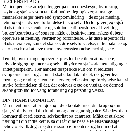
SJÆLENS PLADS
Mit terapeutiske arbejde bygger på et menneskesyn, hvor krop,
psyke og sjæl ses som tæt forbundne. Jeg oplever, at mange
mennesker søger mere end symptomlindring – de søger mening,
retning og en dybere forbindelse til sig selv. Derfor giver jeg også
plads til de eksistentielle og spirituelle dimensioner af livet. Jeg
bruger begrebet
sjæl
som en måde at beskrive menneskets dybere
oplevelse af mening, værdier og forbindelse. Når disse aspekter får
plads i terapien, kan det skabe større selvforståelse, indre balance og
en oplevelse af at leve mere i overensstemmelse med sig selv.
I en tid, hvor mange oplever et pres for hele tiden at præstere,
udvikle sig og optimere sig selv, tilbyder en sjælsorienteret tilgang et
andet perspektiv. Her handler terapi ikke kun om at reducere
symptomer, men også om at skabe kontakt til det, der giver livet
mening og retning. Gennem nærvær, refleksion og fordybelse kan vi
styrke forbindelsen til det, der opleves ægte og vigtigt, og dermed
skabe grobund for varig forandring og personlig vækst.
DIN TRANSFORMATION
Min intention er at bringe dig i dyb kontakt med din krop og din
sjæl, så du lytter til din intuition og dine egne signaler. Således at du
kommer til at stå stærkt, selvkærligt og centreret. Målet er at skabe
næring til din indre kerne, så du får dine basale følelsesmæssige
behov opfyldt. Jeg arbejder ressource-orienteret og henimod at