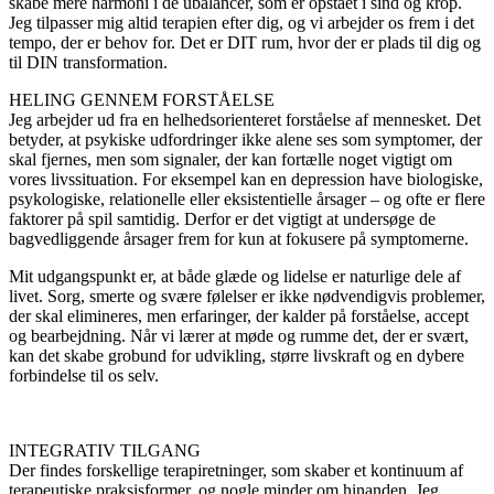
skabe mere harmoni i de ubalancer, som er opstået i sind og krop.
Jeg tilpasser mig altid terapien efter dig, og vi arbejder os frem i det
tempo, der er behov for. Det er DIT rum, hvor der er plads til dig og
til DIN transformation.
HELING GENNEM FORSTÅELSE
Jeg arbejder ud fra en helhedsorienteret forståelse af mennesket. Det
betyder, at psykiske udfordringer ikke alene ses som symptomer, der
skal fjernes, men som signaler, der kan fortælle noget vigtigt om
vores livssituation. For eksempel kan en depression have biologiske,
psykologiske, relationelle eller eksistentielle årsager – og ofte er flere
faktorer på spil samtidig. Derfor er det vigtigt at undersøge de
bagvedliggende årsager frem for kun at fokusere på symptomerne.
Mit udgangspunkt er, at både glæde og lidelse er naturlige dele af
livet. Sorg, smerte og svære følelser er ikke nødvendigvis problemer,
der skal elimineres, men erfaringer, der kalder på forståelse, accept
og bearbejdning. Når vi lærer at møde og rumme det, der er svært,
kan det skabe grobund for udvikling, større livskraft og en dybere
forbindelse til os selv.
INTEGRATIV TILGANG
Der findes forskellige terapiretninger, som skaber et kontinuum af
terapeutiske praksisformer, og nogle minder om hinanden. Jeg