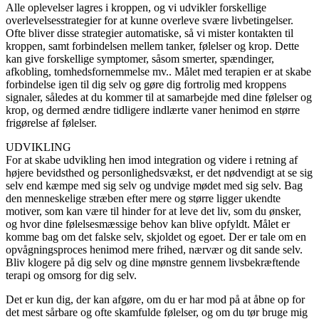
Alle oplevelser lagres i kroppen, og vi udvikler forskellige
overlevelsesstrategier for at kunne overleve svære livbetingelser.
Ofte bliver disse strategier automatiske, så vi mister kontakten til
kroppen, samt forbindelsen mellem tanker, følelser og krop. Dette
kan give forskellige symptomer, såsom smerter, spændinger,
afkobling, tomhedsfornemmelse mv.. Målet med terapien er at skabe
forbindelse igen til dig selv og gøre dig fortrolig med kroppens
signaler, således at du kommer til at samarbejde med dine følelser og
krop, og dermed ændre tidligere indlærte vaner henimod en større
frigørelse af følelser.
UDVIKLING
For at skabe udvikling hen imod integration og videre i retning af
højere bevidsthed og personlighedsvækst, er det nødvendigt at se sig
selv end kæmpe med sig selv og undvige mødet med sig selv. Bag
den menneskelige stræben efter mere og større ligger ukendte
motiver, som kan være til hinder for at leve det liv, som du ønsker,
og hvor dine følelsesmæssige behov kan blive opfyldt. Målet er
komme bag om det falske selv, skjoldet og egoet. Der er tale om en
opvågningsproces henimod mere frihed, nærvær og dit sande selv.
Bliv klogere på dig selv og dine mønstre gennem livsbekræftende
terapi og omsorg for dig selv.
Det er kun dig, der kan afgøre, om du er har mod på at åbne op for
det mest sårbare og ofte skamfulde følelser, og om du tør bruge mig