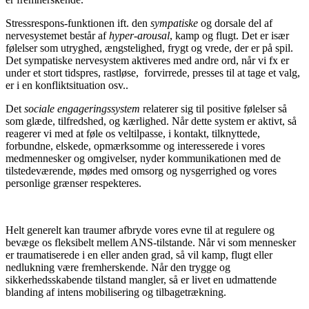
Stressrespons-funktionen ift. den
sympatiske
og dorsale del af
nervesystemet består af
hyper-arousal
, kamp og flugt. Det er især
følelser som utryghed, ængstelighed, frygt og vrede, der er på spil.
Det sympatiske nervesystem aktiveres med andre ord, når vi fx er
under et stort tidspres, rastløse, forvirrede, presses til at tage et valg,
er i en konfliktsituation osv..
Det
sociale engageringssystem
relaterer sig til positive følelser så
som glæde, tilfredshed, og kærlighed. Når dette system er aktivt, så
reagerer vi med at føle os veltilpasse, i kontakt, tilknyttede,
forbundne, elskede, opmærksomme og interesserede i vores
medmennesker og omgivelser, nyder kommunikationen med de
tilstedeværende, mødes med omsorg og nysgerrighed og vores
personlige grænser respekteres.
Helt generelt kan traumer afbryde vores evne til at regulere og
bevæge os fleksibelt mellem ANS-tilstande. Når vi som mennesker
er traumatiserede i en eller anden grad, så vil kamp, flugt eller
nedlukning være fremherskende. Når den trygge og
sikkerhedsskabende tilstand mangler, så er livet en udmattende
blanding af intens mobilisering og tilbagetrækning.