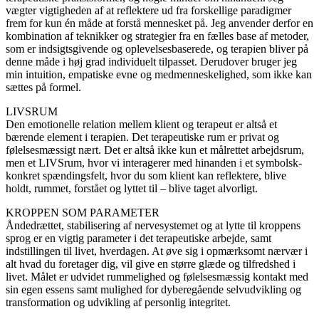
vægter vigtigheden af at reflektere ud fra forskellige paradigmer
frem for kun én måde at forstå mennesket på. Jeg anvender derfor en
kombination af teknikker og strategier fra en fælles base af metoder,
som er indsigtsgivende og oplevelsesbaserede, og terapien bliver på
denne måde i høj grad individuelt tilpasset. Derudover bruger jeg
min intuition, empatiske evne og medmenneskelighed, som ikke kan
sættes på formel.
LIVSRUM
Den emotionelle relation mellem klient og terapeut er altså et
bærende element i terapien. Det terapeutiske rum er privat og
følelsesmæssigt nært. Det er altså ikke kun et målrettet arbejdsrum,
men et LIVSrum, hvor vi interagerer med hinanden i et symbolsk-
konkret spændingsfelt, hvor du som klient kan reflektere, blive
holdt, rummet, forstået og lyttet til – blive taget alvorligt.
KROPPEN SOM PARAMETER
Åndedrættet, stabilisering af nervesystemet og at lytte til kroppens
sprog er en vigtig parameter i det terapeutiske arbejde, samt
indstillingen til livet, hverdagen. At øve sig i opmærksomt nærvær i
alt hvad du foretager dig, vil give en større glæde og tilfredshed i
livet. Målet er udvidet rummelighed og følelsesmæssig kontakt med
sin egen essens samt mulighed for dyberegående selvudvikling og
transformation og udvikling af personlig integritet.