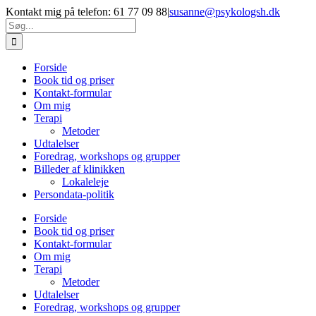
Skip
Kontakt mig på telefon: 61 77 09 88
|
susanne@psykologsh.dk
to
Søg
content
efter:
Forside
Book tid og priser
Kontakt-formular
Om mig
Terapi
Metoder
Udtalelser
Foredrag, workshops og grupper
Billeder af klinikken
Lokaleleje
Persondata-politik
Forside
Book tid og priser
Kontakt-formular
Om mig
Terapi
Metoder
Udtalelser
Foredrag, workshops og grupper