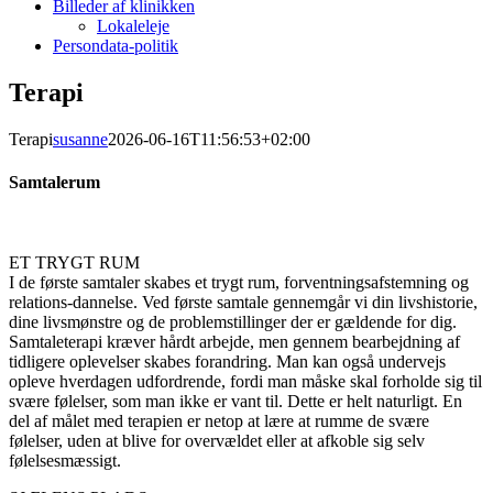
Billeder af klinikken
Lokaleleje
Persondata-politik
Terapi
Terapi
susanne
2026-06-16T11:56:53+02:00
Samtalerum
ET TRYGT RUM
I de første samtaler skabes et trygt rum, forventningsafstemning og
relations-dannelse. Ved første samtale gennemgår vi din livshistorie,
dine livsmønstre og de problemstillinger der er gældende for dig.
Samtaleterapi kræver hårdt arbejde, men gennem bearbejdning af
tidligere oplevelser skabes forandring. Man kan også undervejs
opleve hverdagen udfordrende, fordi man måske skal forholde sig til
svære følelser, som man ikke er vant til. Dette er helt naturligt. En
del af målet med terapien er netop at lære at rumme de svære
følelser, uden at blive for overvældet eller at afkoble sig selv
følelsesmæssigt.